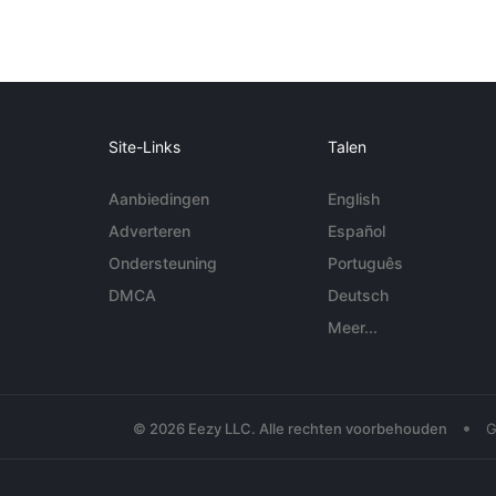
Site-Links
Talen
Aanbiedingen
English
Adverteren
Español
Ondersteuning
Português
DMCA
Deutsch
Meer...
•
© 2026 Eezy LLC. Alle rechten voorbehouden
G