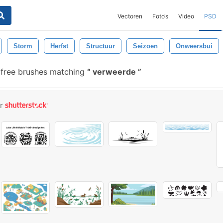
Vectoren
Foto‘s
Video
PSD
Storm
Herfst
Structuur
Seizoen
Onweersbui
free brushes matching
verweerde
or