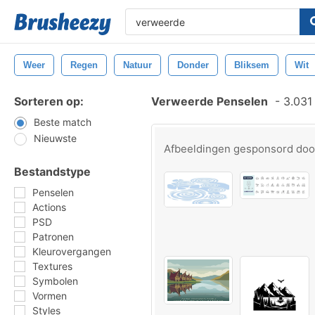
Weer
Regen
Natuur
Donder
Bliksem
Wit
Sorteren op:
Verweerde Penselen
-
3.031 
Beste match
Nieuwste
Afbeeldingen gesponsord do
Bestandstype
Penselen
Actions
PSD
Patronen
Kleurovergangen
Textures
Symbolen
Vormen
Styles