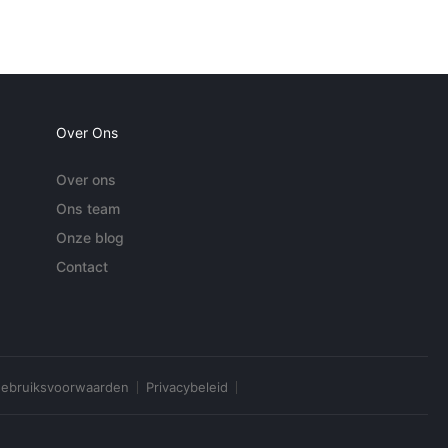
Over Ons
Over ons
Ons team
Onze blog
Contact
ebruiksvoorwaarden
Privacybeleid