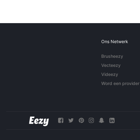
Ons Netwerk
Brusheezy
Vecteezy
Videezy
Word een provider