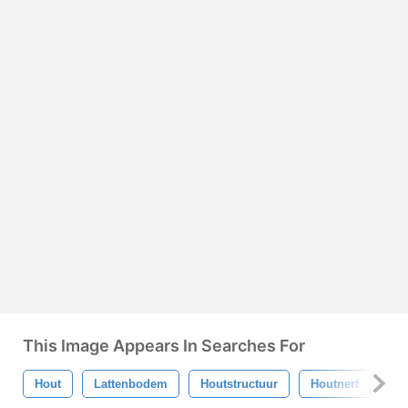
This Image Appears In Searches For
Hout
Lattenbodem
Houtstructuur
Houtnerf
Ho