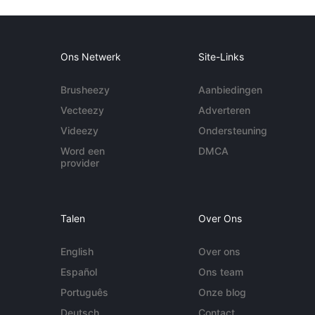
Ons Netwerk
Site-Links
Brusheezy
Aanbiedingen
Vecteezy
Adverteren
Videezy
Ondersteuning
Word een
DMCA
provider
Talen
Over Ons
English
Over ons
Español
Ons team
Português
Onze blog
Deutsch
Contact