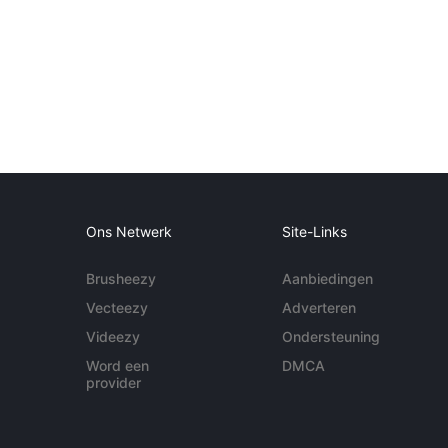
Ons Netwerk
Site-Links
Brusheezy
Aanbiedingen
Vecteezy
Adverteren
Videezy
Ondersteuning
Word een
DMCA
provider