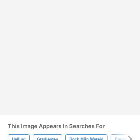
This Image Appears In Searches For
Helling
Gradiënten
Rock Mijn Wereld
Photoshop G