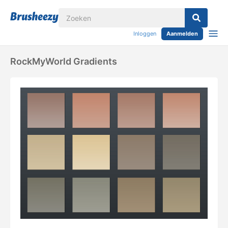
Inloggen
Aanmelden
RockMyWorld Gradients