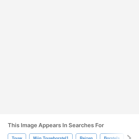
This Image Appears In Searches For
Touw
Mijn Touwborstel1
Reizen
Borstels
Avo