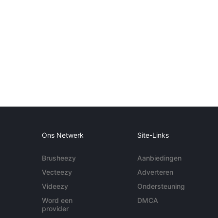
Ons Netwerk
Site-Links
Brusheezy
Aanbiedingen
Vecteezy
Adverteren
Videezy
Ondersteuning
Word een
DMCA
provider