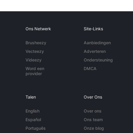
Ons Netwerk
Site-Links
Brusheezy
Aanbiedingen
Vecteezy
Adverteren
Videezy
Ondersteuning
Word een
DMCA
provider
Talen
Over Ons
English
Over ons
Español
Ons team
Português
Onze blog