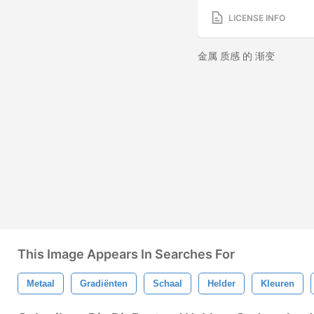
LICENSE INFO
金属 质感 的 渐变
This Image Appears In Searches For
Metaal
Gradiënten
Schaal
Helder
Kleuren