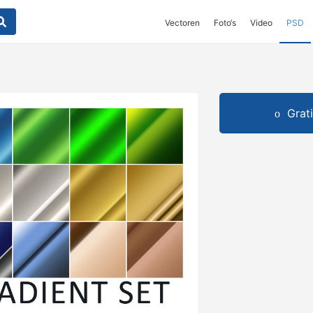
Vectoren
Foto‘s
Video
PSD
Grat