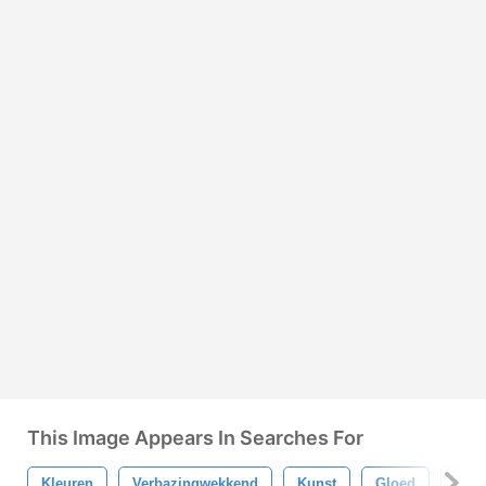
This Image Appears In Searches For
Kleuren
Verbazingwekkend
Kunst
Gloed
Lijn