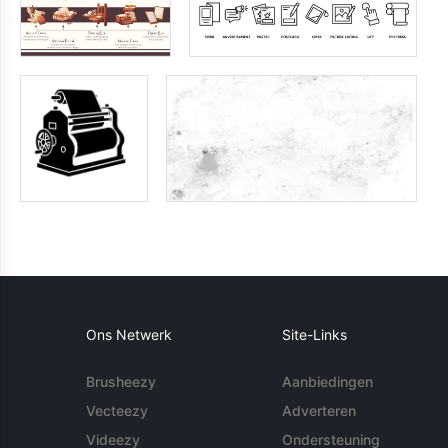
Ons Netwerk
Site-Links
Brusheezy
Aanbiedingen
Vecteezy
Adverteren
Videezy
Ondersteuning