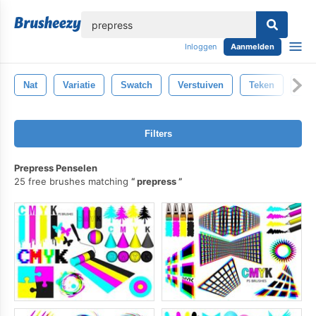
lose
Inloggen
Aanmelden
Nat
Variatie
Swatch
Verstuiven
Teken
Ree
Filters
Prepress Penselen
25 free brushes matching
prepress