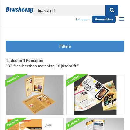
lose
Inloggen
Aanmelden
Filters
Tijdschrift Penselen
183 free brushes matching
tijdschrift