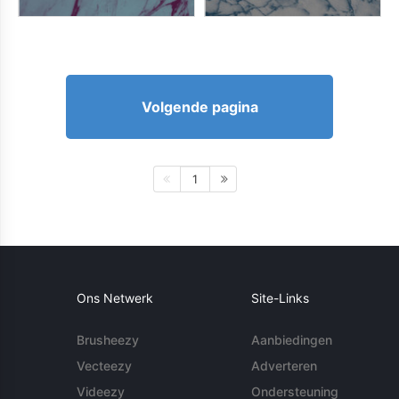
Volgende pagina
1
Ons Netwerk
Site-Links
Brusheezy
Aanbiedingen
Vecteezy
Adverteren
Videezy
Ondersteuning