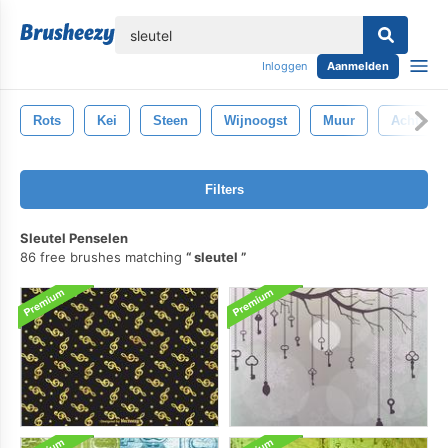
lose
Inloggen
Aanmelden
Rots
Kei
Steen
Wijnoogst
Muur
Achtergr
Filters
Sleutel Penselen
86 free brushes matching
sleutel