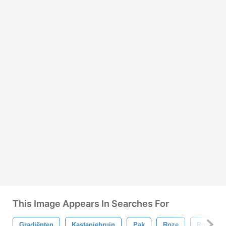
This Image Appears In Searches For
Gradiënten
Kastanjebruin
Pak
Roze
Rood