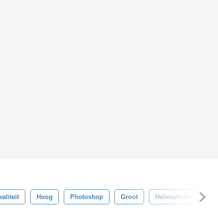
aliteit
Hoog
Photoshop
Groot
Helenartathome