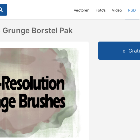
Vectoren
Foto‘s
Video
PSD
e Grunge Borstel Pak
Grat