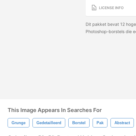
LICENSE INFO
Dit pakket bevat 12 hoge 
Photoshop-borstels die 
This Image Appears In Searches For
Grunge
Gedetailleerd
Borstel
Pak
Abstract