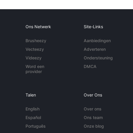
Ons Netwerk
Site-Links
Brusheezy
Aanbiedingen
Vecteezy
Adverteren
Videezy
Ondersteuning
Word een
DMCA
provider
Talen
Over Ons
English
Over ons
Español
Ons team
Português
Onze blog