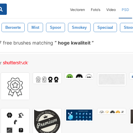
Vectoren
Foto‘s
Video
PSD
Beroerte
Mist
Spoor
Smokey
Speciaal
Stoo
 free brushes matching
hoge kwaliteit
or