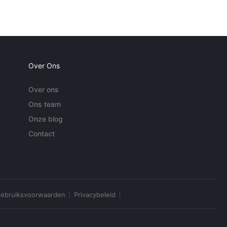
Over Ons
Over ons
Ons team
Onze blog
Contact
ebruiksvoorwaarden
Privacybeleid