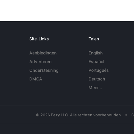
Site-Links
Talen
Aanbiedingen
English
Adverteren
Español
Ondersteuning
Português
DMCA
Deutsch
Meer...
•
© 2026 Eezy LLC. Alle rechten voorbehouden
G