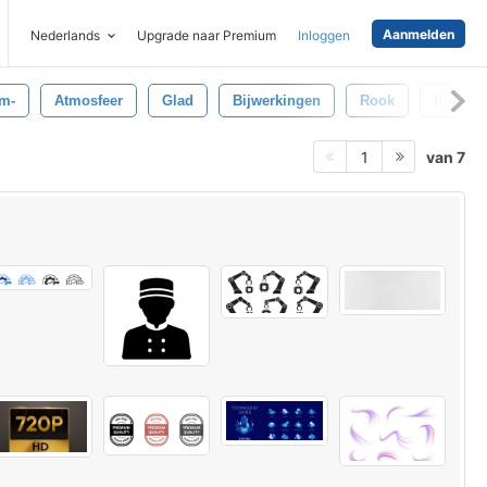
Aanmelden
Nederlands
Upgrade naar Premium
Inloggen
m-
Atmosfeer
Glad
Bijwerkingen
Rook
Roken
van 7
1