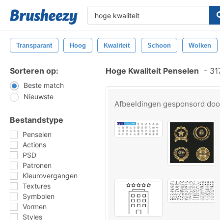
Transparant
Hoog
Kwaliteit
Schoon
Wolken
Sorteren op:
Hoge Kwaliteit Penselen
-
317
Beste match
Nieuwste
Afbeeldingen gesponsord do
Bestandstype
Penselen
Actions
PSD
Patronen
Kleurovergangen
Textures
Symbolen
Vormen
Styles