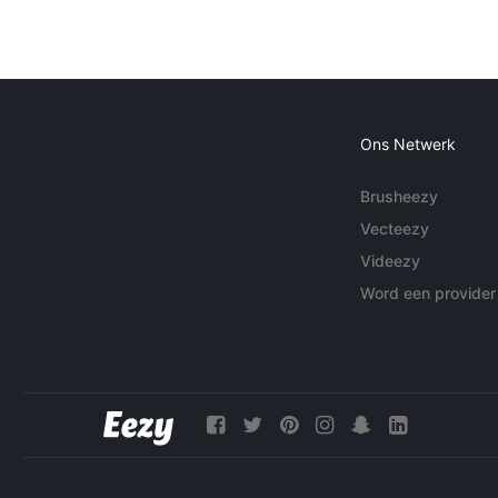
Ons Netwerk
Brusheezy
Vecteezy
Videezy
Word een provider