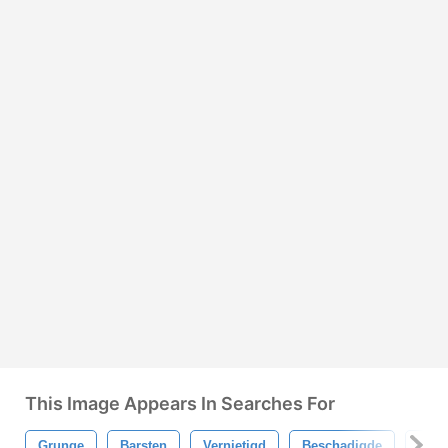
This Image Appears In Searches For
Grunge
Barsten
Vernietigd
Beschadigde
Hoge