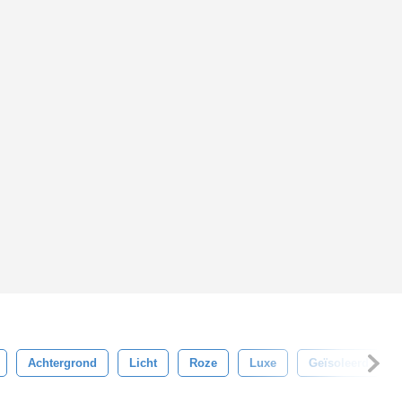
Achtergrond
Licht
Roze
Luxe
Geïsoleerd