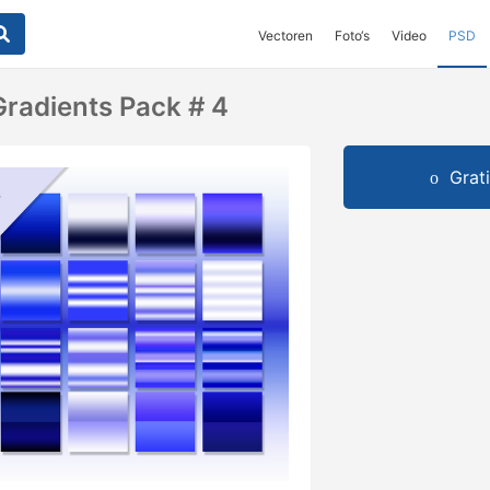
Vectoren
Foto‘s
Video
PSD
Gradients Pack # 4
Grat