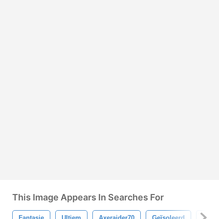
This Image Appears In Searches For
Fantasie
Ultiem
Axeraider70
Geïsoleerd
3d