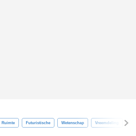
Ruimte
Futuristische
Wetenschap
Vreemdeling
Fic