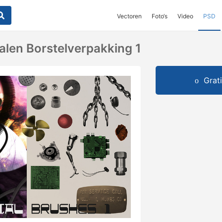
Vectoren
Foto‘s
Video
PSD
len Borstelverpakking 1
Grat