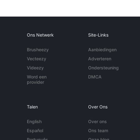
Ons Netwerk
Site-Links
Brusheezy
Aanbiedingen
Vecteezy
Adverteren
Videezy
Ondersteuning
Word een
DMCA
provider
Talen
Over Ons
English
Over ons
Español
Ons team
Português
Onze blog