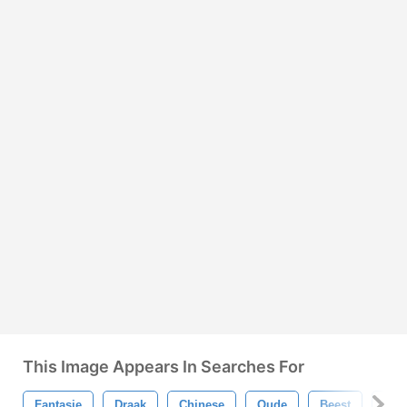
This Image Appears In Searches For
Fantasie
Draak
Chinese
Oude
Beest
Azia