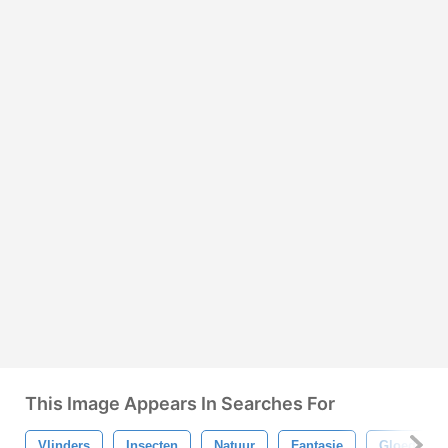
This Image Appears In Searches For
Vlinders
Insecten
Natuur
Fantasie
Gloed