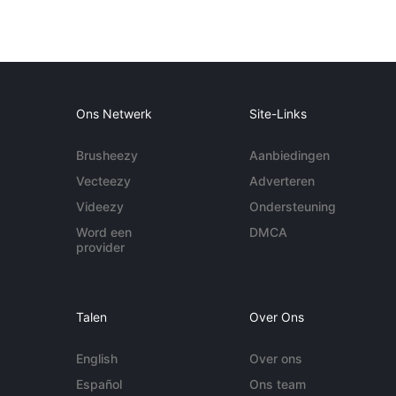
Ons Netwerk
Site-Links
Brusheezy
Aanbiedingen
Vecteezy
Adverteren
Videezy
Ondersteuning
Word een
DMCA
provider
Talen
Over Ons
English
Over ons
Español
Ons team