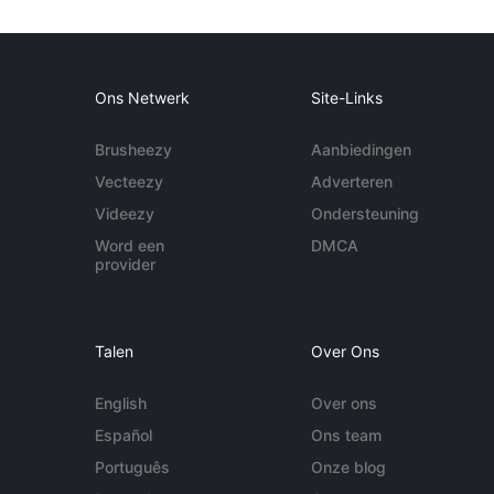
Ons Netwerk
Site-Links
Brusheezy
Aanbiedingen
Vecteezy
Adverteren
Videezy
Ondersteuning
Word een
DMCA
provider
Talen
Over Ons
English
Over ons
Español
Ons team
Português
Onze blog