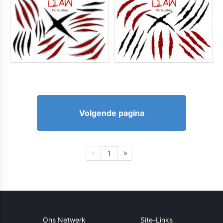
Volgende pagina
1
Ons Netwerk
Site-Links