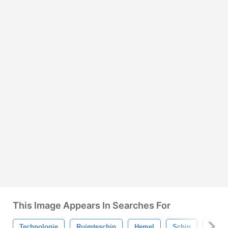
This Image Appears In Searches For
Technologie
Ruimteschip
Hemel
Schip
Melk