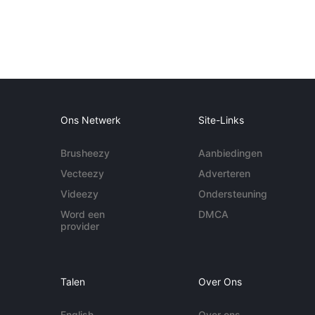
Ons Netwerk
Site-Links
Brusheezy
Aanbiedingen
Vecteezy
Adverteren
Videezy
Ondersteuning
Word een
DMCA
provider
Talen
Over Ons
English
Over ons