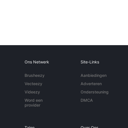
Ons Netwerk
Site-Links
Brusheezy
Aanbiedingen
Vecteezy
Adverteren
Videezy
Ondersteuning
Word een
DMCA
provider
Talen
Over Ons