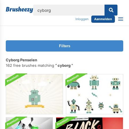
lose
Inloggen
Aanmelden
Filters
Cyborg Penselen
162 free brushes matching
cyborg