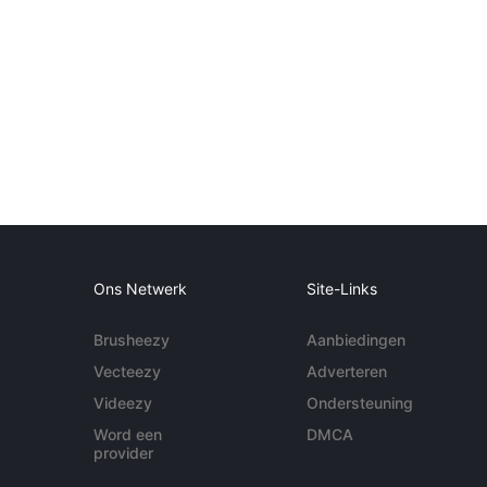
Ons Netwerk
Site-Links
Brusheezy
Aanbiedingen
Vecteezy
Adverteren
Videezy
Ondersteuning
Word een
DMCA
provider