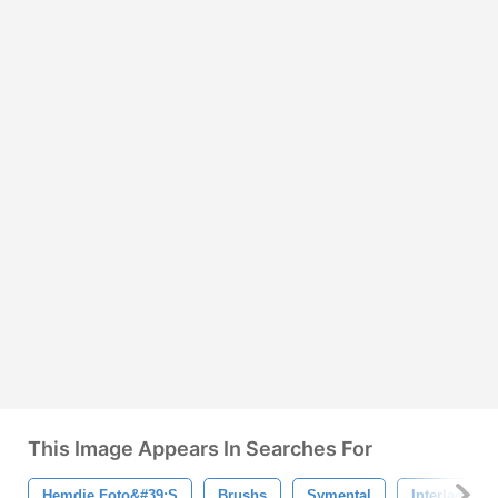
This Image Appears In Searches For
Hemdje Foto&#39;s
Brushs
Symental
Interlacing