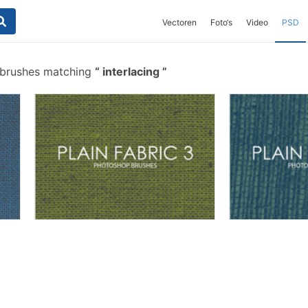
Vectoren
Foto‘s
Video
PSD
 brushes matching
interlacing