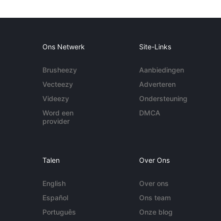
Ons Netwerk
Site-Links
Brusheezy
Aanbiedingen
Vecteezy
Adverteren
Videezy
Ondersteuning
Word een
DMCA
provider
Talen
Over Ons
English
Over ons
Español
Ons team
Português
Onze blog