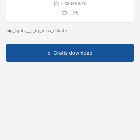
LICENSE INFO
big_lights___t_by_miss_etikate
Gratis download