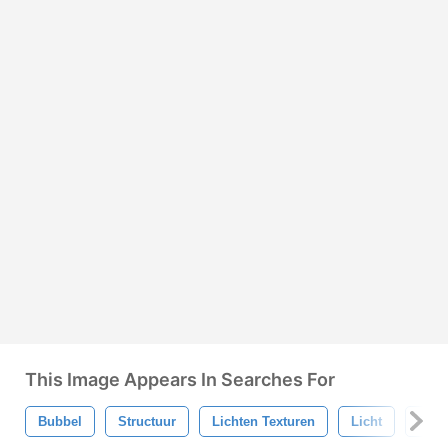
This Image Appears In Searches For
Bubbel
Structuur
Lichten Texturen
Licht
Reg