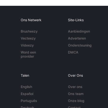
Ons Netwerk
Site-Links
Brusheezy
Aanbiedingen
Vecteezy
Adverteren
Videezy
Ondersteuning
Word een
DMCA
provider
Talen
Over Ons
English
Over ons
Español
Ons team
Português
Onze blog
Deutsch
Contact