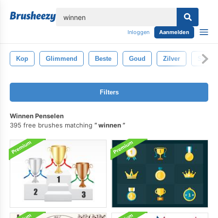
lose
Inloggen
Aanmelden
Kop
Glimmend
Beste
Goud
Zilver
Succe
Filters
Winnen Penselen
395 free brushes matching
winnen