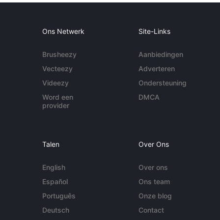
Ons Netwerk
Site-Links
Brusheezy
Aanbiedingen
Vecteezy
Adverteren
Videezy
Ondersteuning
Word een
DMCA
provider
Talen
Over Ons
English
Over ons
Español
Ons team
Português
Onze blog
Deutsch
Contact