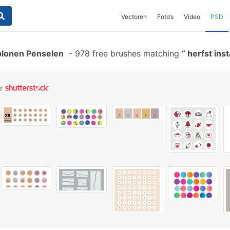
Vectoren
Foto‘s
Video
PSD
blonen Penselen
-
978 free brushes matching
herfst ins
or