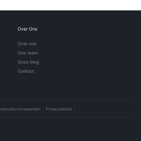
Over Ons
Over ons
Ons team
Onze blog
Contact
ebruiksvoorwaarden
Privacybeleid