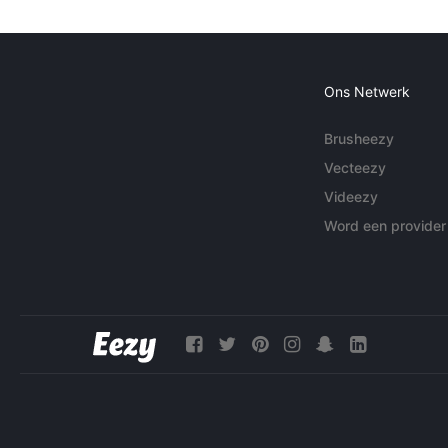
Ons Netwerk
Brusheezy
Vecteezy
Videezy
Word een provider