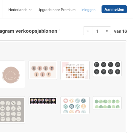
Aanmelden
Nederlands
Upgrade naar Premium
Inloggen
tagram verkoopsjablonen
van 16
1