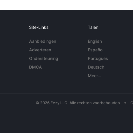
Site-Links
Talen
Aanbiedingen
English
Adverteren
Español
Ondersteuning
Português
DMCA
Deutsch
Meer...
•
© 2026 Eezy LLC. Alle rechten voorbehouden
G