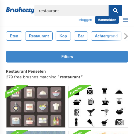
lose
Inloggen
Aanmelden
Eten
Restaurant
Kop
Bar
Achtergrond
Dr
Filters
Restaurant Penselen
279 free brushes matching
restaurant