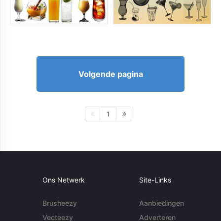
Volgende pagina
1
Ons Netwerk
Site-Links
Brusheezy
Aanbiedingen
Vecteezy
Adverteren