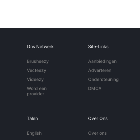
Ons Netwerk
Site-Links
Brusheezy
Aanbiedingen
Vecteezy
Adverteren
Videezy
Ondersteuning
Word een
DMCA
provider
Talen
Over Ons
English
Over ons