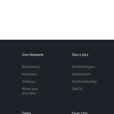
Ons Netwerk
Site-Links
Brusheezy
Aanbiedingen
Vecteezy
Adverteren
Videezy
Ondersteuning
Word een
DMCA
provider
Talen
Over Ons