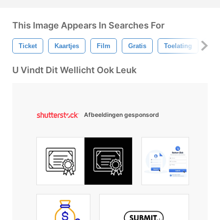
This Image Appears In Searches For
Ticket
Kaartjes
Film
Gratis
Toelating
Dri
U Vindt Dit Wellicht Ook Leuk
Afbeeldingen gesponsord