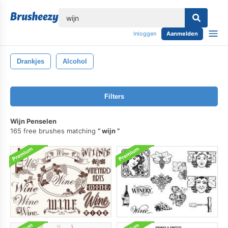
lose
Inloggen
Aanmelden
Drankjes
Alcohol
Filters
Wijn Penselen
165 free brushes matching
wijn