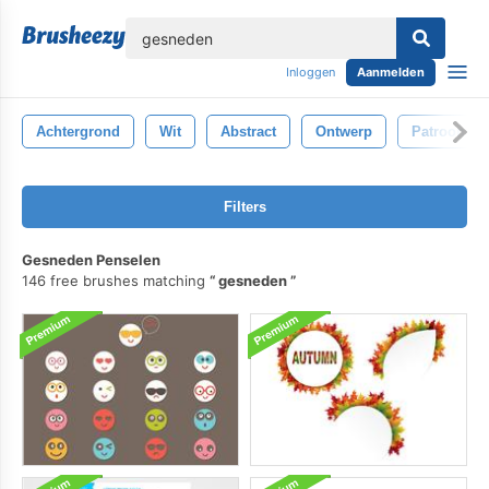
lose
Inloggen
Aanmelden
Achtergrond
Wit
Abstract
Ontwerp
Patroon
Filters
Gesneden Penselen
146 free brushes matching
gesneden