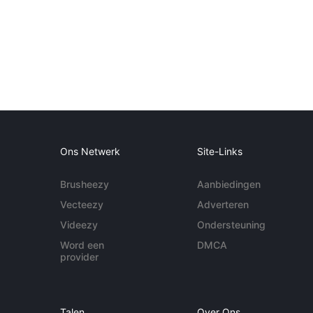
Ons Netwerk
Site-Links
Brusheezy
Aanbiedingen
Vecteezy
Adverteren
Videezy
Ondersteuning
Word een
DMCA
provider
Talen
Over Ons