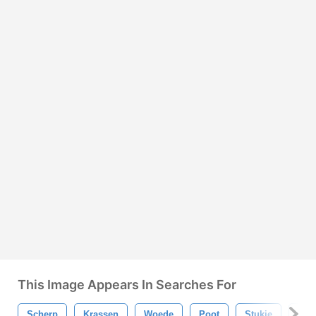
This Image Appears In Searches For
Scherp
Krassen
Woede
Poot
Stukje
Sni