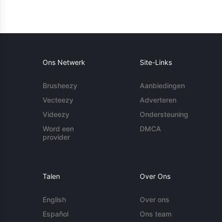
Ons Netwerk
Site-Links
Brusheezy
Aanbiedingen
Vecteezy
Adverteren
Videezy
Ondersteuning
Word een
DMCA
provider
Talen
Over Ons
English
Over ons
Español
Ons team