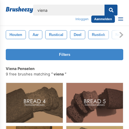
lose
Inloggen
Aanmelden
Houten
Aar
Rustical
Deel
Rustiek
Nog St
Filters
Viena Penselen
9 free brushes matching
viena