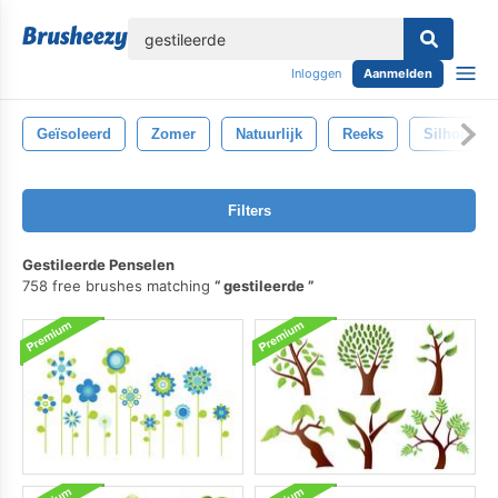
lose
Inloggen
Aanmelden
Geïsoleerd
Zomer
Natuurlijk
Reeks
Silhouet
Filters
Gestileerde Penselen
758 free brushes matching
gestileerde