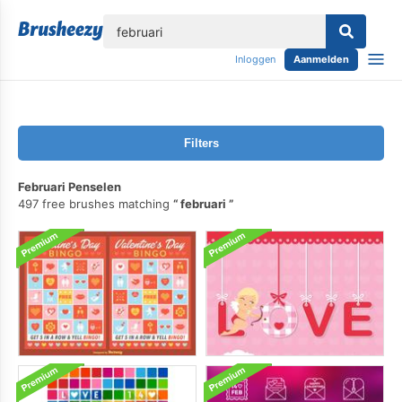
lose
Inloggen
Aanmelden
Filters
Februari Penselen
497 free brushes matching
februari