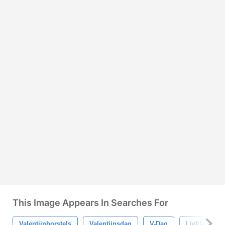
This Image Appears In Searches For
Valentijnborstels
Valentijnsdag
V-Dag
Liefde