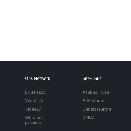
Ons Netwerk
Site-Links
Brusheezy
Aanbiedingen
Vecteezy
Adverteren
Videezy
Ondersteuning
Word een
DMCA
provider