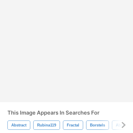
This Image Appears In Searches For
Abstract
Rubina119
Fractal
Borstels
Abstracte