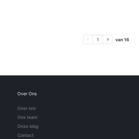
van 16
1
Over Ons
Over ons
Ons team
Onze blog
Contact