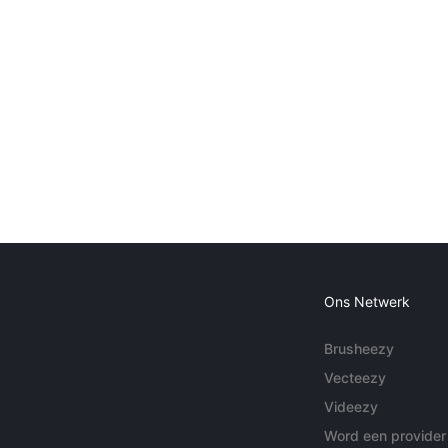
Ons Netwerk
Brusheezy
Vecteezy
Videezy
Word een provider