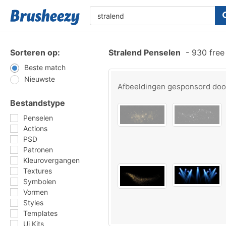
Sorteren op:
Stralend Penselen
-
930 free
Beste match
Nieuwste
Afbeeldingen gesponsord do
Bestandstype
Penselen
Actions
PSD
Patronen
Kleurovergangen
Textures
Symbolen
Vormen
Styles
Templates
Ui Kits