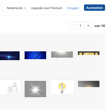
Aanmelden
Nederlands
Upgrade naar Premium
Inloggen
van 16
1