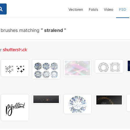
Vectoren
Foto‘s
Video
PSD
 brushes matching
stralend
or