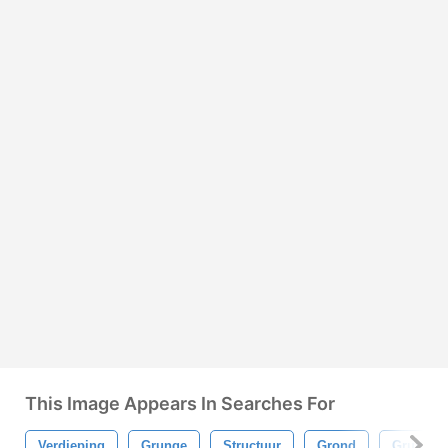
This Image Appears In Searches For
Verdieping
Grunge
Structuur
Grond
Grunge T