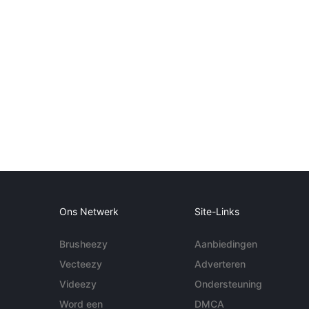
Ons Netwerk
Site-Links
Brusheezy
Aanbiedingen
Vecteezy
Adverteren
Videezy
Ondersteuning
Word een
DMCA