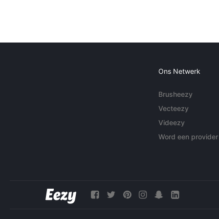
Ons Netwerk
Brusheezy
Vecteezy
Videezy
Word een provider