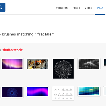
Vectoren
Foto‘s
Video
PSD
e brushes matching
fractals
or