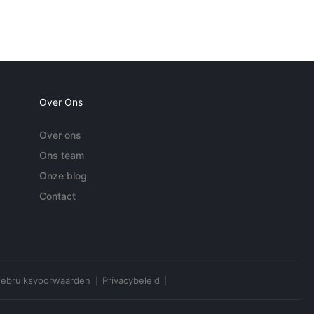
Over Ons
Over ons
Ons team
Onze blog
Contact
ebruiksvoorwaarden
Privacybeleid