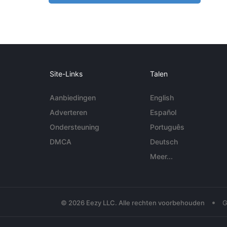
Site-Links
Talen
Aanbiedingen
English
Adverteren
Español
Ondersteuning
Português
DMCA
Deutsch
Meer...
•
© 2026 Eezy LLC. Alle rechten voorbehouden
G