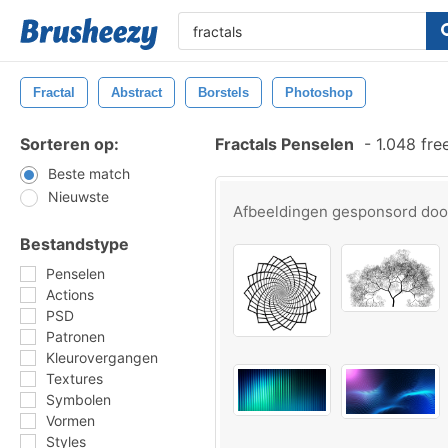
Fractal
Abstract
Borstels
Photoshop
Sorteren op:
Fractals Penselen
-
1.048 fre
Beste match
Nieuwste
Afbeeldingen gesponsord do
Bestandstype
Penselen
Actions
PSD
Patronen
Kleurovergangen
Textures
Symbolen
Vormen
Styles