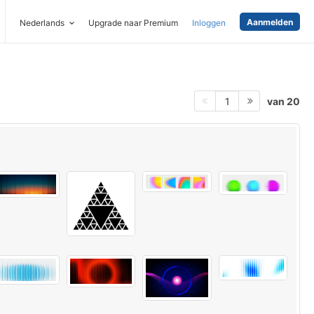
Aanmelden
Nederlands
Upgrade naar Premium
Inloggen
van 20
1