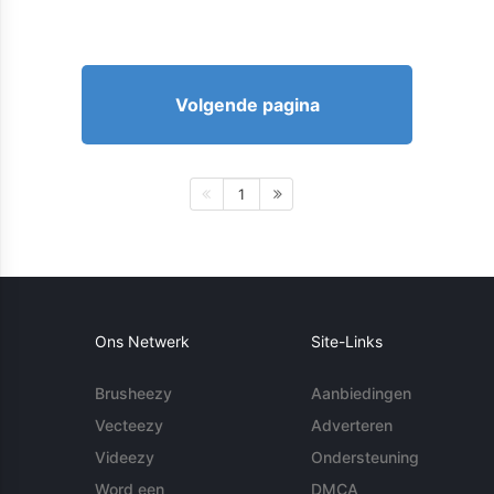
Volgende pagina
1
Ons Netwerk
Site-Links
Brusheezy
Aanbiedingen
Vecteezy
Adverteren
Videezy
Ondersteuning
Word een
DMCA